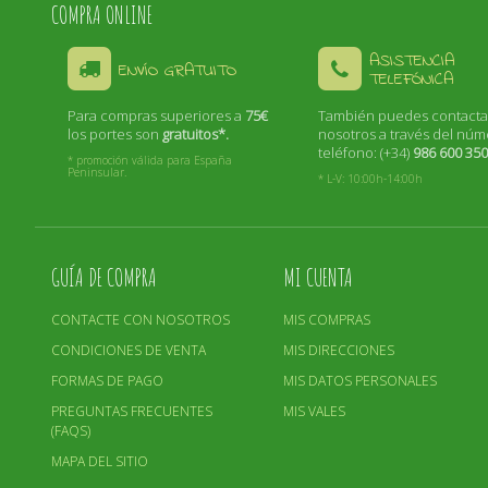
COMPRA ONLINE
ASISTENCIA
ENVÍO GRATUITO
TELEFÓNICA
Para compras superiores a
75€
También puedes contacta
los portes son
gratuitos*.
nosotros a través del nú
teléfono: (+34)
986 600 35
* promoción válida para España
Peninsular.
* L-V: 10:00h-14:00h
GUÍA DE COMPRA
MI CUENTA
CONTACTE CON NOSOTROS
MIS COMPRAS
CONDICIONES DE VENTA
MIS DIRECCIONES
FORMAS DE PAGO
MIS DATOS PERSONALES
PREGUNTAS FRECUENTES
MIS VALES
(FAQS)
MAPA DEL SITIO