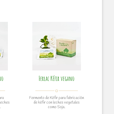
no
Ferlac Kéfir vegano
ara
Fermento de Kéfir para fabricación
leches
de kéfir con leches vegetales
.
como Soja.