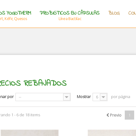
OS YOGOTHERM
PROBIÓTICOS EN CÁPSULAS
BLOG
CO
t, Kéfir, Quesos
Línea Bactilac
RECIOS REBAJADOS
nar por
Mostrar
por página
--
6
ando 1 - 6 de 18 items
Previo
1