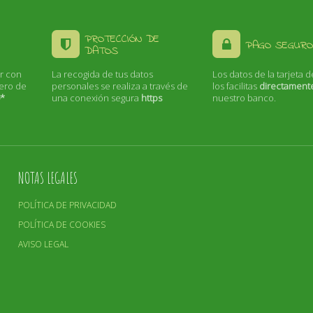
PROTECCIÓN DE
PAGO SEGURO
DATOS
r con
La recogida de tus datos
Los datos de la tarjeta d
mero de
personales se realiza a través de
los facilitas
directament
0*
una conexión segura
https
nuestro banco.
NOTAS LEGALES
POLÍTICA DE PRIVACIDAD
POLÍTICA DE COOKIES
AVISO LEGAL