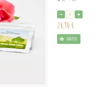
10
24
24,90 €
AÑADIR