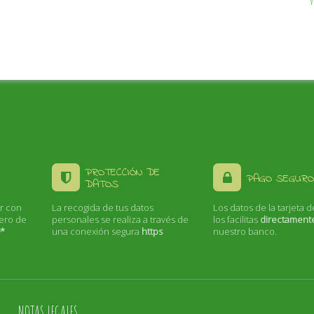
PROTECCIÓN DE
PAGO SEGURO
DATOS
r con
La recogida de tus datos
Los datos de la tarjeta d
mero de
personales se realiza a través de
los facilitas
directament
0*
una conexión segura
https
nuestro banco.
NOTAS LEGALES