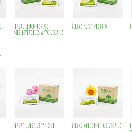
i
Ferlac Leuconostoc
Ferlac Kéfir vegano
P
mesenteroides apto vegano
:
Ferlac Queso vegano II
Ferlac Acidophillus vegano