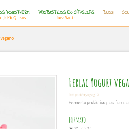
OS YOGOTHERM
PROBIÓTICOS EN CÁPSULAS
BLOG
CO
t, Kéfir, Quesos
Línea Bactilac
t vegano
Ferlac Yogurt veg
Ref:
packferyogveg10
Fermento probiótico para fabrica
Formato