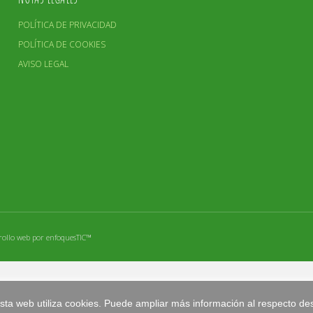
POLÍTICA DE PRIVACIDAD
POLÍTICA DE COOKIES
AVISO LEGAL
rollo web por enfoquesTIC™
 esta web utiliza cookies. Puede ampliar más información al respecto d