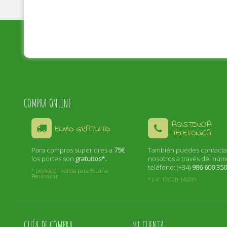
COMPRA ONLINE
ASISTENCIA
ENVÍO GRATUITO
TELEFÓNICA
Para compras superiores a
75€
También puedes contacta
los portes son
gratuitos*.
nosotros a través del nú
teléfono: (+34)
986 600 35
* promoción válida para España
Peninsular.
* L-V: 10:00h-14:00h
GUÍA DE COMPRA
MI CUENTA