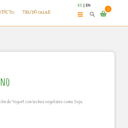
ES
|
EN
0
NTACTO
TIENDA ONLINE
ano
ción de Yogurt con leches vegetales como Soja.