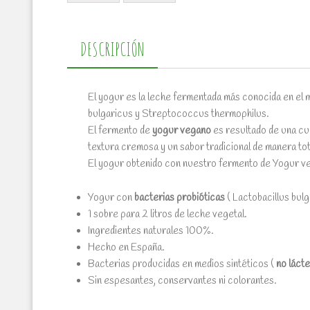
DESCRIPCIÓN
El yogur es la leche fermentada más conocida en el m
bulgaricus y Streptococcus thermophilus.
El fermento de
yogur vegano
es resultado de una cu
textura cremosa y un sabor tradicional de manera to
El yogur obtenido con nuestro fermento de Yogur veg
Yogur con
bacterias probióticas
( Lactobacillus bul
1 sobre para 2 litros de leche vegetal.
Ingredientes naturales 100%.
Hecho en España.
Bacterias producidas en medios sintéticos (
no láct
Sin espesantes, conservantes ni colorantes.