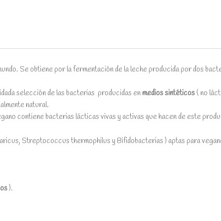
undo. Se obtiene por la fermentación de la leche producida por dos bacter
idada selección de las bacterias producidas en
medios sintéticos
( no lác
talmente natural.
ano contiene bacterias lácticas vivas y activas que hacen de este produ
garicus, Streptococcus thermophilus y Bifidobacterias ) aptas para vegan
eos
).