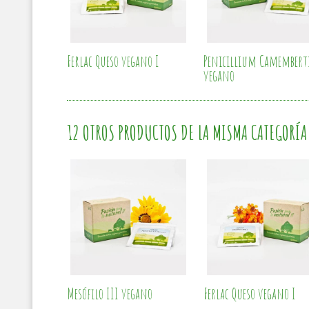
Ferlac Queso vegano I
Penicillium Camembert
vegano
12 OTROS PRODUCTOS DE LA MISMA CATEGORÍA
Mesófilo III vegano
Ferlac Queso vegano I