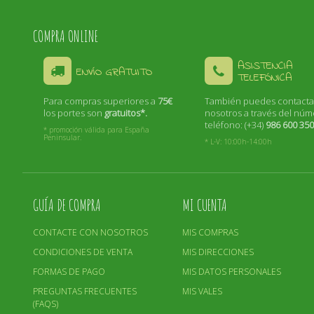
COMPRA ONLINE
ASISTENCIA
ENVÍO GRATUITO
TELEFÓNICA
Para compras superiores a
75€
También puedes contacta
los portes son
gratuitos*.
nosotros a través del nú
teléfono: (+34)
986 600 35
* promoción válida para España
Peninsular.
* L-V: 10:00h-14:00h
GUÍA DE COMPRA
MI CUENTA
CONTACTE CON NOSOTROS
MIS COMPRAS
CONDICIONES DE VENTA
MIS DIRECCIONES
FORMAS DE PAGO
MIS DATOS PERSONALES
PREGUNTAS FRECUENTES
MIS VALES
(FAQS)