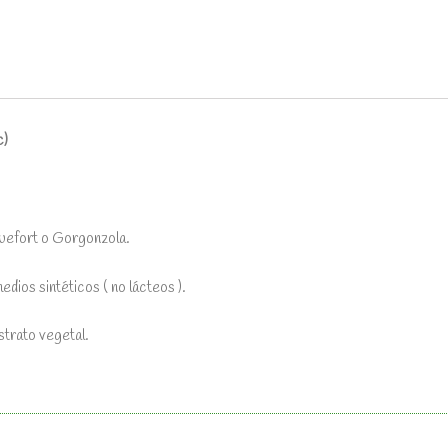
c)
quefort o Gorgonzola.
dios sintéticos ( no lácteos ).
strato vegetal.