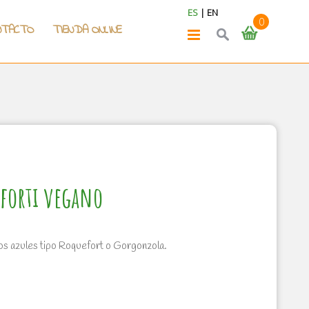
ES
|
EN
0
NTACTO
TIENDA ONLINE
eforti vegano
os azules tipo Roquefort o Gorgonzola.