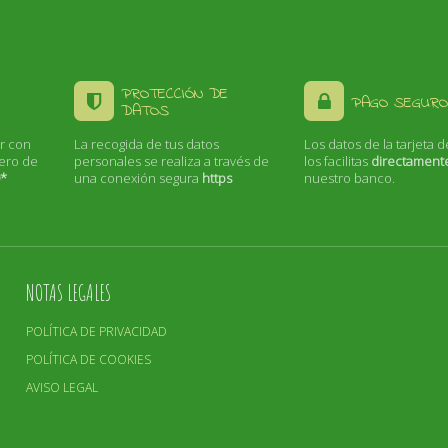
PROTECCIÓN DE
PAGO SEGURO
DATOS
r con
La recogida de tus datos
Los datos de la tarjeta d
mero de
personales se realiza a través de
los facilitas
directament
0*
una conexión segura
https
nuestro banco.
NOTAS LEGALES
POLÍTICA DE PRIVACIDAD
POLÍTICA DE COOKIES
AVISO LEGAL