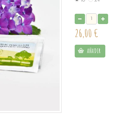
10
24
26,00 €
AÑADIR