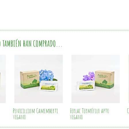
O TAMBIÉN HAN COMPRADO...
Penicillium Camemberti
Ferlac Termófilo apto
C
vegano
vegano