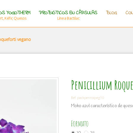
OS YOGOTHERM
PROBIÓTICOS EN CÁPSULAS
BLOG
CO
t, Kéfir, Quesos
Línea Bactilac
oqueforti vegano
Penicillium Roqu
Ref:
packpenroqveg10
Moho azul característico de ques
Formato