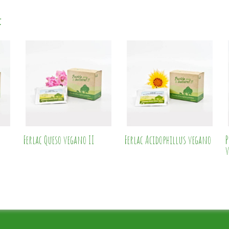
:
Ferlac Queso vegano II
Ferlac Acidophillus vegano