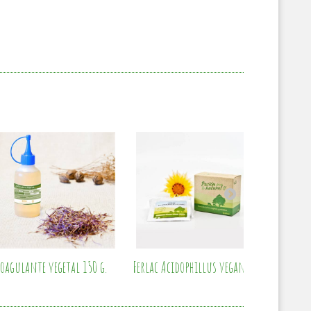
oagulante vegetal 150 g.
Ferlac Acidophillus vegano
Termóme